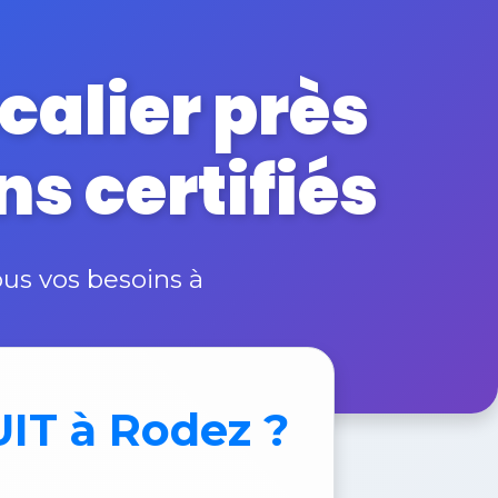
alier près
ns certifiés
us vos besoins à
UIT
à Rodez ?