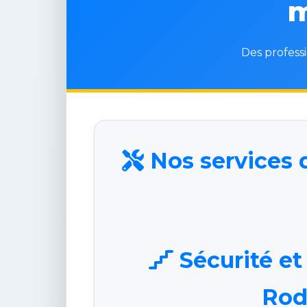
m
Des professi
Nos services d
Sécurité et 
Rod