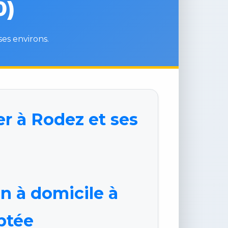
0)
ses environs.
er à Rodez et ses
en à domicile à
ptée