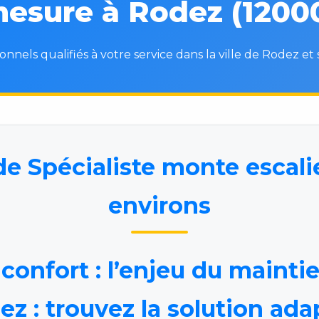
esure à Rodez (1200
onnels qualifiés à votre service dans la ville de Rodez et 
e Spécialiste monte escali
environs
confort : l’enjeu du mainti
ez : trouvez la solution ada